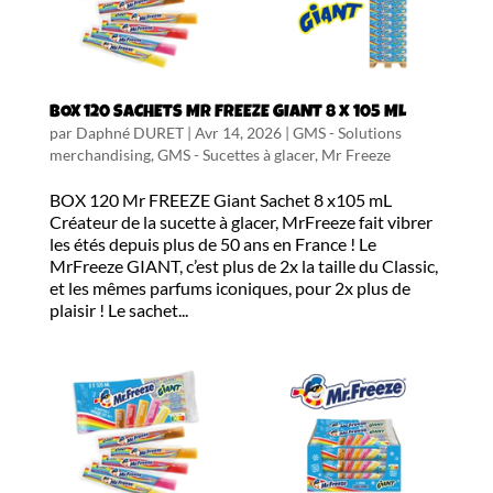
BOX 120 SACHETS Mr FREEZE GIANT 8 x 105 ML
par
Daphné DURET
|
Avr 14, 2026
|
GMS - Solutions
merchandising
,
GMS - Sucettes à glacer
,
Mr Freeze
BOX 120 Mr FREEZE Giant Sachet 8 x105 mL
Créateur de la sucette à glacer, MrFreeze fait vibrer
les étés depuis plus de 50 ans en France ! Le
MrFreeze GIANT, c’est plus de 2x la taille du Classic,
et les mêmes parfums iconiques, pour 2x plus de
plaisir ! Le sachet...