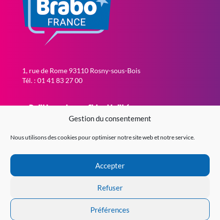
1, rue de Rome 93110 Rosny-sous-Bois
Tél. : 01 41 83 27 00
Politique de confidentialité
Gestion du consentement
Politique de cookies (EU)
Contact
Nous utilisons des cookies pour optimiser notre site web et notre service.
Accepter
Copyright © 2021-2022 Brabo France.
Création internet
Gemeline Design
Refuser
Préférences