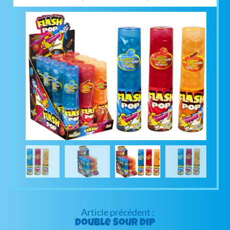
Navigation
de
Double Sour Dip
l’article