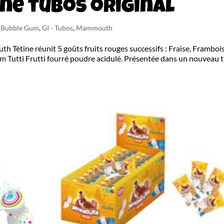
e tubos original
n Bubble Gum
,
GI - Tubos
,
Mammouth
tine réunit 5 goûts fruits rouges successifs : Fraise, Frambois
e gum Tutti Frutti fourré poudre acidulé. Présentée dans un nouveau 