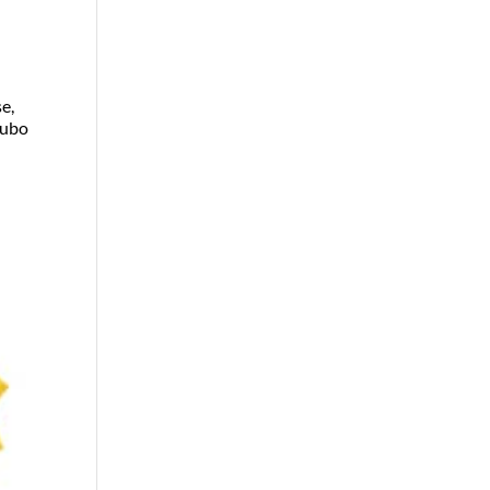
e,
tubo