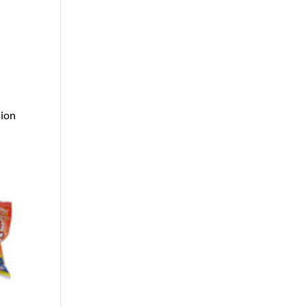
sion
,