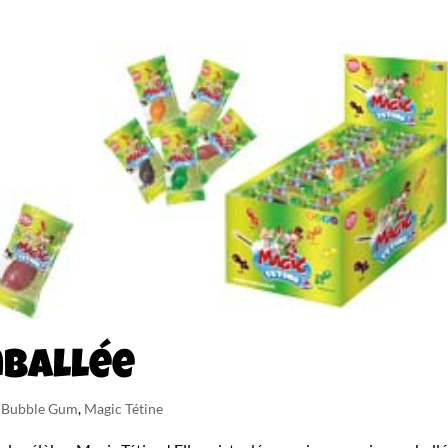
mballée
n Bubble Gum
,
Magic Tétine