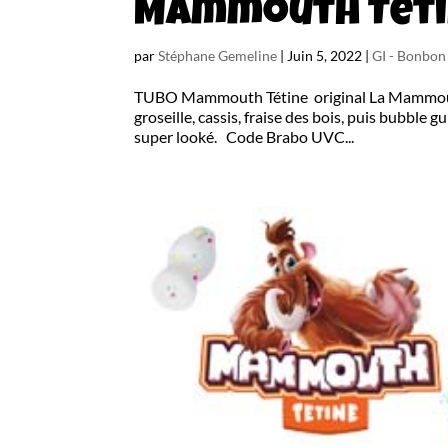
Mammouth Tétin
par
Stéphane Gemeline
|
Juin 5, 2022
|
GI - Bonbo
TUBO Mammouth Tétine original La Mammouth Té
groseille, cassis, fraise des bois, puis bubbl
super looké. Code Brabo UVC...