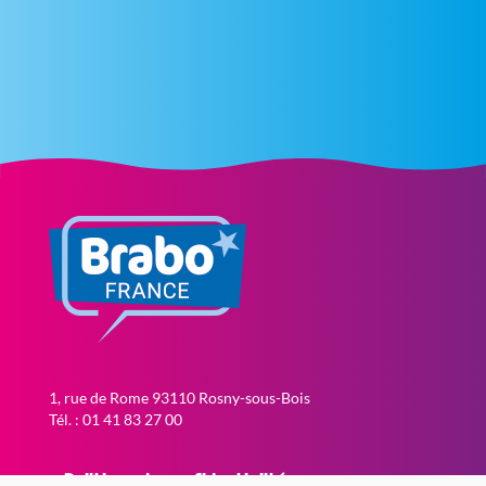
1, rue de Rome 93110 Rosny-sous-Bois
Tél. : 01 41 83 27 00
Politique de confidentialité