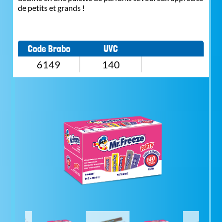
de petits et grands !
Code Brabo
UVC
6149
140