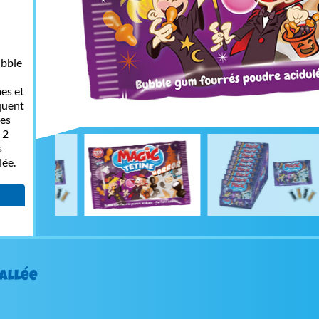
ubble
es et
oquent
nes
 2
s
lée.
ballée