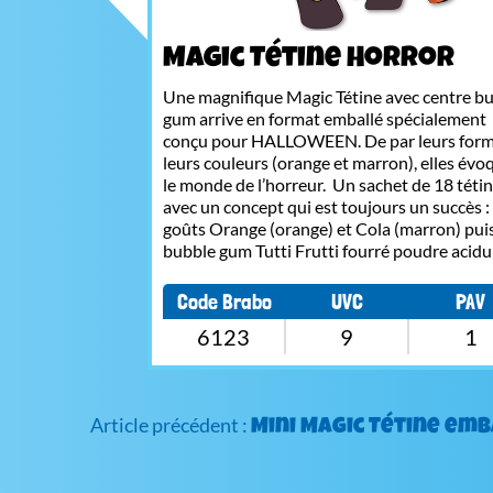
Magic Tétine Horror
Une magnifique Magic Tétine avec centre b
gum arrive en format emballé spécialement
conçu pour HALLOWEEN. De par leurs form
leurs couleurs (orange et marron), elles év
le monde de l’horreur. Un sachet de 18 téti
avec un concept qui est toujours un succès :
goûts Orange (orange) et Cola (marron) pui
bubble gum Tutti Frutti fourré poudre acidu
Code Brabo
UVC
PAV
6123
9
1
Navigation
Mini Magic Tétine em
de