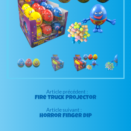
Navigation
de
Fire Truck Projector
l’article
Horror Finger Dip