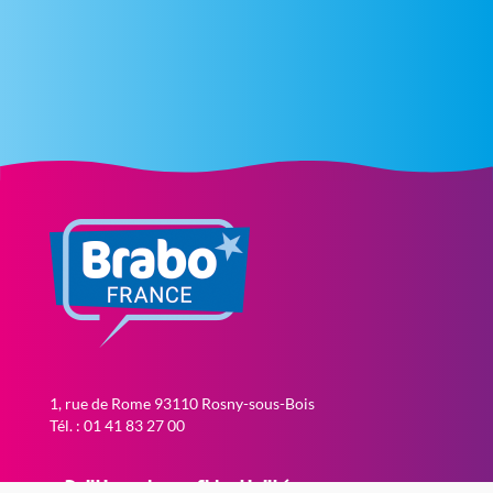
1, rue de Rome 93110 Rosny-sous-Bois
Tél. : 01 41 83 27 00
Politique de confidentialité