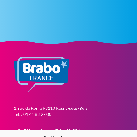
1, rue de Rome 93110 Rosny-sous-Bois
Tél. : 01 41 83 27 00
Politique de confidentialité