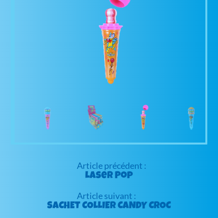
Navigation
de
Laser Pop
l’article
SACHET COLLIER CANDY CROC