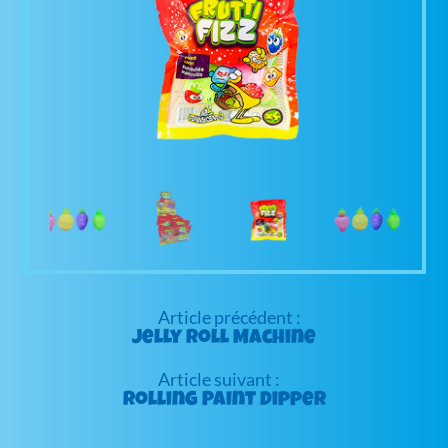
Navigation
de
Jelly Roll Machine
l’article
Rolling Paint Dipper