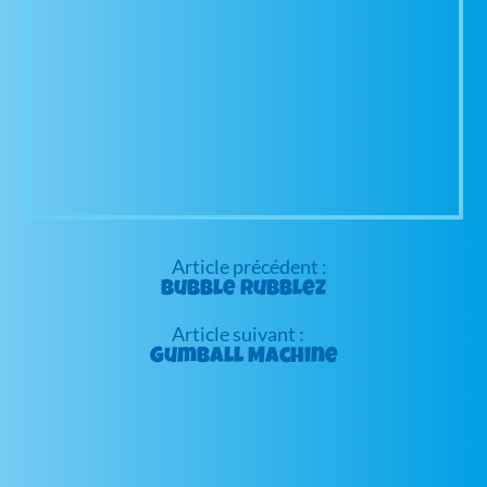
Navigation
de
Bubble Rubblez
l’article
Gumball Machine