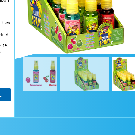
t les
dulé !
e 15
s
L