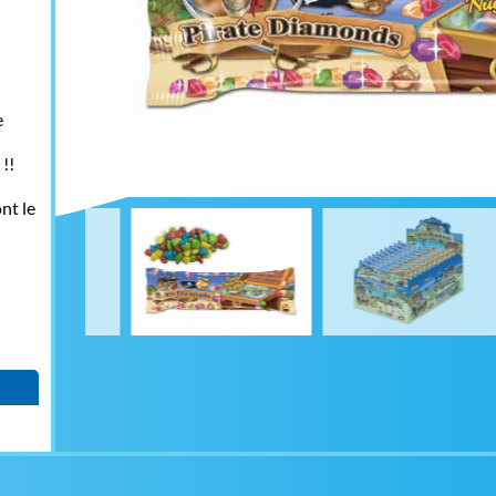
e
!!
nt le